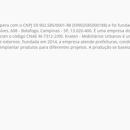
 opera com o CNPJ 59.902.585/0001-88
(59902585000188)
e foi funda
Alves, 608 - Botafogo, Campinas - SP, 13.020-400. É uma empresa d
 com o código CNAE M-7312-2/00. Kraten - Mobiliários Urbanos é 
 e externos. Fundada em 2014, a empresa atende prefeituras, cond
 implantar produtos para diferentes projetos. A produção se basei