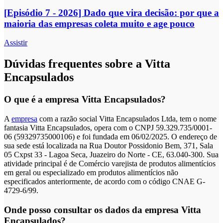
[Episódio 7 - 2026] Dado que vira decisão: por que a
maioria das empresas coleta muito e age pouco
Assistir
Dúvidas frequentes sobre a Vitta
Encapsulados
O que é a empresa Vitta Encapsulados?
A
empresa
com a razão social Vitta Encapsulados Ltda, tem o nome
fantasia Vitta Encapsulados, opera com o CNPJ 59.329.735/0001-
06 (59329735000106) e foi fundada em 06/02/2025. O endereço de
sua sede está localizada na Rua Doutor Possidonio Bem, 371, Sala
05 Cxpst 33 - Lagoa Seca, Juazeiro do Norte - CE, 63.040-300. Sua
atividade principal é de Comércio varejista de produtos alimentícios
em geral ou especializado em produtos alimentícios não
especificados anteriormente, de acordo com o código CNAE G-
4729-6/99.
Onde posso consultar os dados da empresa Vitta
Encapsulados?