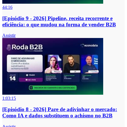
44:16
[Episódio 9 - 2026] Pipeline, receita recorrente e
eficiência: o que mudou na forma de vender B2B
Assistir
1:03:15
[Episódio 8 - 2026] Pare de adivinhar o mercado:
Como IA e dados substituem o achismo no B2B
Assistir