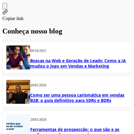
Copiar link
Conheça nosso blog
09/10/2025
Buscas na Web e Geração de Leads: Como a IA
mudou o jogo em Vendas e Marketing
20/01/2026
Como ser uma pessoa carismática em vendas
B2B: o guia definitivo para SDRs e BDRs
28/01/2026
Ferramentas de prospecção: o que são e as