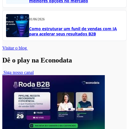
melhores opções no mercado
01/06/2026
Como estruturar um funil de vendas com IA
para acelerar seus resultados B2B
Visitar o blog
Dê o play na Econodata
Siga nosso canal