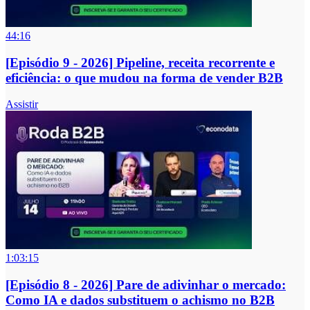
44:16
[Episódio 9 - 2026] Pipeline, receita recorrente e
eficiência: o que mudou na forma de vender B2B
Assistir
1:03:15
[Episódio 8 - 2026] Pare de adivinhar o mercado:
Como IA e dados substituem o achismo no B2B