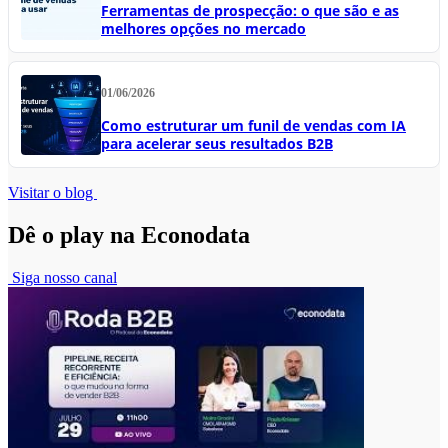
Ferramentas de prospecção: o que são e as
melhores opções no mercado
01/06/2026
Como estruturar um funil de vendas com IA
para acelerar seus resultados B2B
Visitar o blog
Dê o play na Econodata
Siga nosso canal