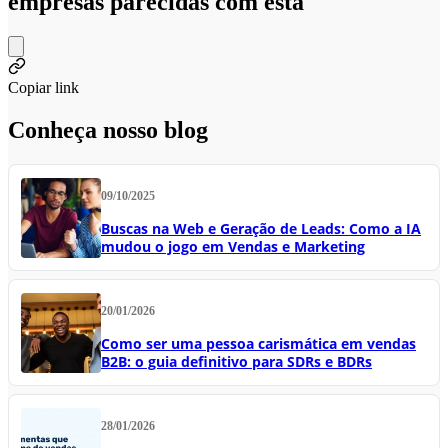
empresas parecidas com esta
Copiar link
Conheça nosso blog
09/10/2025
Buscas na Web e Geração de Leads: Como a IA
mudou o jogo em Vendas e Marketing
20/01/2026
Como ser uma pessoa carismática em vendas
B2B: o guia definitivo para SDRs e BDRs
28/01/2026