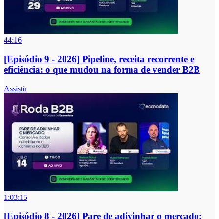
44:16
[Episódio 9 - 2026] Pipeline, receita recorrente e
eficiência: o que mudou na forma de vender B2B
Assistir
1:03:15
[Episódio 8 - 2026] Pare de adivinhar o mercado: