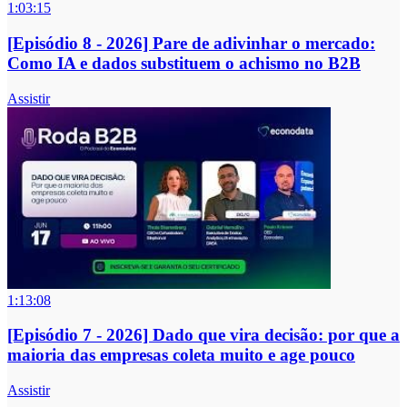
1:03:15
[Episódio 8 - 2026] Pare de adivinhar o mercado:
Como IA e dados substituem o achismo no B2B
Assistir
1:13:08
[Episódio 7 - 2026] Dado que vira decisão: por que a
maioria das empresas coleta muito e age pouco
Assistir