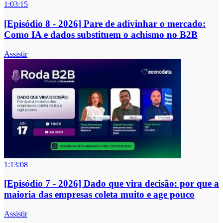
1:03:15
[Episódio 8 - 2026] Pare de adivinhar o mercado:
Como IA e dados substituem o achismo no B2B
Assistir
1:13:08
[Episódio 7 - 2026] Dado que vira decisão: por que a
maioria das empresas coleta muito e age pouco
Assistir