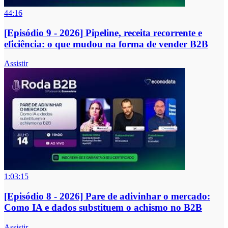
44:16
[Episódio 9 - 2026] Pipeline, receita recorrente e
eficiência: o que mudou na forma de vender B2B
Assistir
1:03:15
[Episódio 8 - 2026] Pare de adivinhar o mercado:
Como IA e dados substituem o achismo no B2B
Assistir