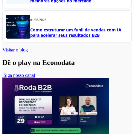
melhores opções no mercado
01/06/2026
Como estruturar um funil de vendas com IA
para acelerar seus resultados B2B
Visitar o blog
Dê o play na Econodata
Siga nosso canal