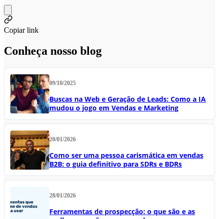
Copiar link
Conheça nosso blog
09/10/2025
Buscas na Web e Geração de Leads: Como a IA
mudou o jogo em Vendas e Marketing
20/01/2026
Como ser uma pessoa carismática em vendas
B2B: o guia definitivo para SDRs e BDRs
28/01/2026
Ferramentas de prospecção: o que são e as