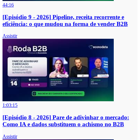
44:16
[Episódio 9 - 2026] Pipeline, receita recorrente e
eficiência: o que mudou na forma de vender B2B
Assistir
1:03:15
[Episódio 8 - 2026] Pare de adivinhar o mercado:
Como IA e dados substituem o achismo no B2B
Assistir