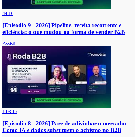
44:16
[Episódio 9 - 2026] Pipeline, receita recorrente e
eficiência: o que mudou na forma de vender B2B
Assistir
1:03:15
[Episódio 8 - 2026] Pare de adivinhar o mercado:
Como IA e dados substituem o achismo no B2B