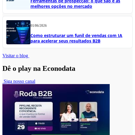
Ferramentas de prospecção: o que são e as
melhores opções no mercado
01/06/2026
Como estruturar um funil de vendas com IA
para acelerar seus resultados B2B
Visitar o blog
Dê o play na Econodata
Siga nosso canal