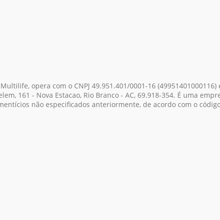
 Multilife, opera com o CNPJ 49.951.401/0001-16
(49951401000116)
elem, 161 - Nova Estacao, Rio Branco - AC, 69.918-354. É uma empre
imentícios não especificados anteriormente, de acordo com o códig