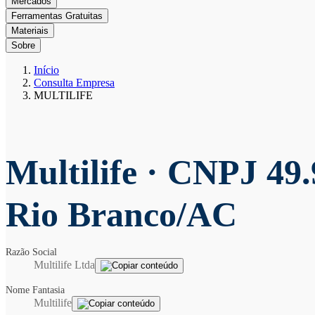
Mercados
Ferramentas Gratuitas
Materiais
Sobre
Início
Consulta Empresa
MULTILIFE
Multilife
· CNPJ 49.
Rio Branco/AC
Razão Social
Multilife Ltda
Nome Fantasia
Multilife