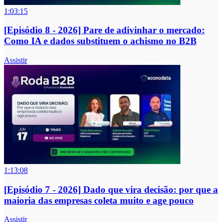
1:03:15
[Episódio 8 - 2026] Pare de adivinhar o mercado:
Como IA e dados substituem o achismo no B2B
Assistir
1:13:08
[Episódio 7 - 2026] Dado que vira decisão: por que a
maioria das empresas coleta muito e age pouco
Assistir