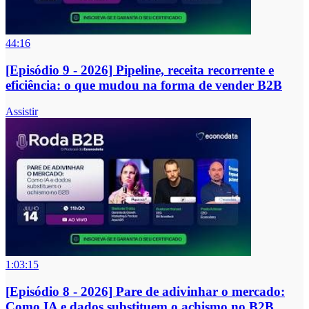
44:16
[Episódio 9 - 2026] Pipeline, receita recorrente e
eficiência: o que mudou na forma de vender B2B
Assistir
1:03:15
[Episódio 8 - 2026] Pare de adivinhar o mercado:
Como IA e dados substituem o achismo no B2B