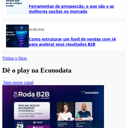
Ferramentas de prospecção: o que são e as
melhores opções no mercado
01/06/2026
Como estruturar um funil de vendas com IA
para acelerar seus resultados B2B
Visitar o blog
Dê o play na Econodata
Siga nosso canal