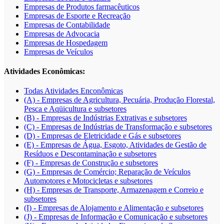
Empresas de Produtos farmacêuticos
Empresas de Esporte e Recreação
Empresas de Contabilidade
Empresas de Advocacia
Empresas de Hospedagem
Empresas de Veículos
Atividades Econômicas:
Todas Atividades Enconômicas
(A) - Empresas de Agricultura, Pecuária, Produção Florestal,
Pesca e Aqüicultura e subsetores
(B) - Empresas de Indústrias Extrativas e subsetores
(C) - Empresas de Indústrias de Transformação e subsetores
(D) - Empresas de Eletricidade e Gás e subsetores
(E) - Empresas de Água, Esgoto, Atividades de Gestão de
Resíduos e Descontaminação e subsetores
(F) - Empresas de Construção e subsetores
(G) - Empresas de Comércio; Reparação de Veículos
Automotores e Motocicletas e subsetores
(H) - Empresas de Transporte, Armazenagem e Correio e
subsetores
(I) - Empresas de Alojamento e Alimentação e subsetores
(J) - Empresas de Informação e Comunicação e subsetores