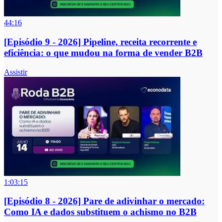
44:16
[Episódio 9 - 2026] Pipeline, receita recorrente e
eficiência: o que mudou na forma de vender B2B
Assistir
1:03:15
[Episódio 8 - 2026] Pare de adivinhar o mercado:
Como IA e dados substituem o achismo no B2B