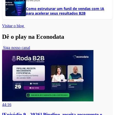
01/06/2026
Como estruturar um funil de vendas com IA
para acelerar seus resultados B2B
Visitar o blog
Dê o play na Econodata
Siga nosso canal
44:16
[Episódio 9 - 2026] Pipeline, receita recorrente e