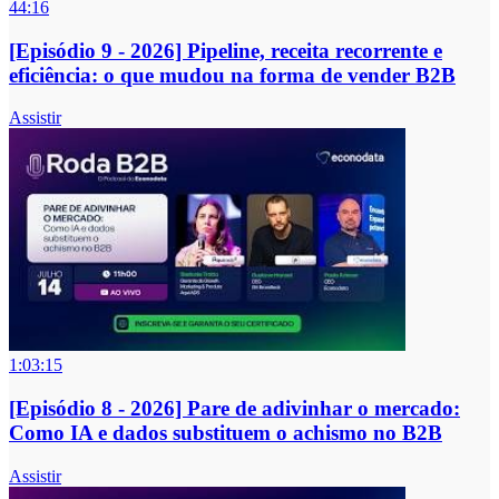
44:16
[Episódio 9 - 2026] Pipeline, receita recorrente e
eficiência: o que mudou na forma de vender B2B
Assistir
1:03:15
[Episódio 8 - 2026] Pare de adivinhar o mercado:
Como IA e dados substituem o achismo no B2B
Assistir