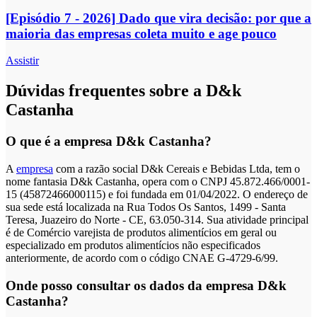
[Episódio 7 - 2026] Dado que vira decisão: por que a
maioria das empresas coleta muito e age pouco
Assistir
Dúvidas frequentes sobre a D&k
Castanha
O que é a empresa D&k Castanha?
A
empresa
com a razão social D&k Cereais e Bebidas Ltda, tem o
nome fantasia D&k Castanha, opera com o CNPJ 45.872.466/0001-
15 (45872466000115) e foi fundada em 01/04/2022. O endereço de
sua sede está localizada na Rua Todos Os Santos, 1499 - Santa
Teresa, Juazeiro do Norte - CE, 63.050-314. Sua atividade principal
é de Comércio varejista de produtos alimentícios em geral ou
especializado em produtos alimentícios não especificados
anteriormente, de acordo com o código CNAE G-4729-6/99.
Onde posso consultar os dados da empresa D&k
Castanha?