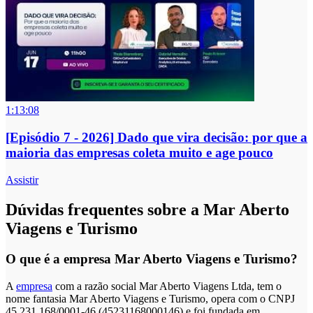
1:13:08
[Episódio 7 - 2026] Dado que vira decisão: por que a
maioria das empresas coleta muito e age pouco
Assistir
Dúvidas frequentes sobre a Mar Aberto
Viagens e Turismo
O que é a empresa Mar Aberto Viagens e Turismo?
A
empresa
com a razão social Mar Aberto Viagens Ltda, tem o
nome fantasia Mar Aberto Viagens e Turismo, opera com o CNPJ
45.231.168/0001-46 (45231168000146) e foi fundada em