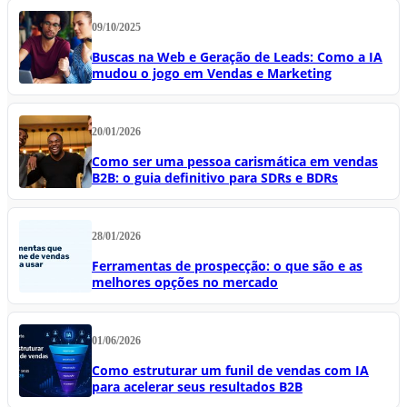
09/10/2025
Buscas na Web e Geração de Leads: Como a IA
mudou o jogo em Vendas e Marketing
20/01/2026
Como ser uma pessoa carismática em vendas
B2B: o guia definitivo para SDRs e BDRs
28/01/2026
Ferramentas de prospecção: o que são e as
melhores opções no mercado
01/06/2026
Como estruturar um funil de vendas com IA
para acelerar seus resultados B2B