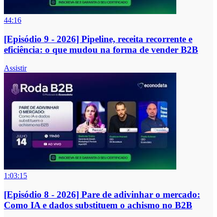
44:16
[Episódio 9 - 2026] Pipeline, receita recorrente e
eficiência: o que mudou na forma de vender B2B
Assistir
1:03:15
[Episódio 8 - 2026] Pare de adivinhar o mercado:
Como IA e dados substituem o achismo no B2B