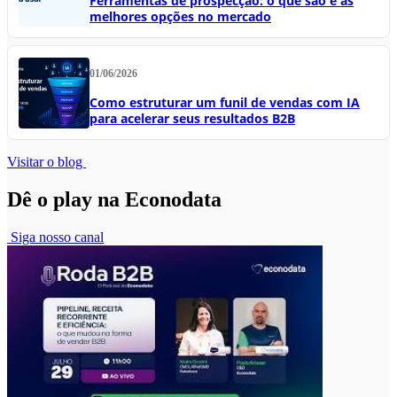
Ferramentas de prospecção: o que são e as
melhores opções no mercado
01/06/2026
Como estruturar um funil de vendas com IA
para acelerar seus resultados B2B
Visitar o blog
Dê o play na Econodata
Siga nosso canal