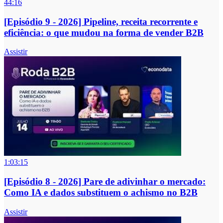
44:16
[Episódio 9 - 2026] Pipeline, receita recorrente e
eficiência: o que mudou na forma de vender B2B
Assistir
1:03:15
[Episódio 8 - 2026] Pare de adivinhar o mercado:
Como IA e dados substituem o achismo no B2B
Assistir