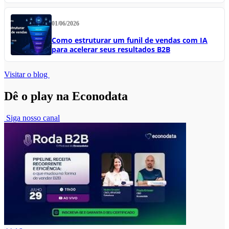
01/06/2026
Como estruturar um funil de vendas com IA
para acelerar seus resultados B2B
Visitar o blog
Dê o play na Econodata
Siga nosso canal