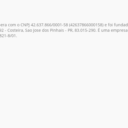
opera com o CNPJ 42.637.866/0001-58
(42637866000158)
e foi fundad
2 - Costeira, Sao Jose dos Pinhais - PR, 83.015-290. É uma empres
821-8/01.