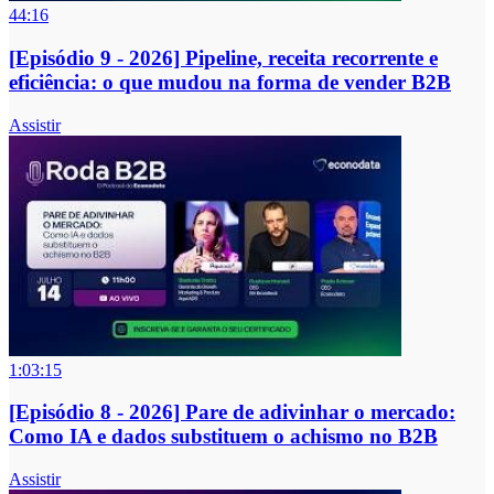
44:16
[Episódio 9 - 2026] Pipeline, receita recorrente e
eficiência: o que mudou na forma de vender B2B
Assistir
1:03:15
[Episódio 8 - 2026] Pare de adivinhar o mercado:
Como IA e dados substituem o achismo no B2B
Assistir