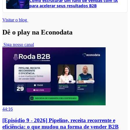
Como estruturar um funil de vendas com IA
para acelerar seus resultados B2B
Visitar o blog
Dê o play na Econodata
Siga nosso canal
44:16
[Episódio 9 - 2026] Pipeline, receita recorrente e
eficiência: o que mudou na forma de vender B2B