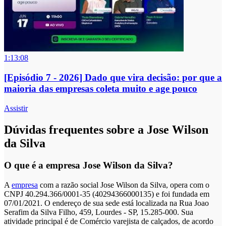
1:13:08
[Episódio 7 - 2026] Dado que vira decisão: por que a
maioria das empresas coleta muito e age pouco
Assistir
Dúvidas frequentes sobre a Jose Wilson
da Silva
O que é a empresa Jose Wilson da Silva?
A
empresa
com a razão social Jose Wilson da Silva, opera com o
CNPJ 40.294.366/0001-35 (40294366000135) e foi fundada em
07/01/2021. O endereço de sua sede está localizada na Rua Joao
Serafim da Silva Filho, 459, Lourdes - SP, 15.285-000. Sua
atividade principal é de Comércio varejista de calçados, de acordo