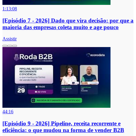
1:13:08
[Episódio 7 - 2026] Dado que vira decisão: por que a
maioria das empresas coleta muito e age pouco
Assistir
44:16
[Episódio 9 - 2026] Pipeline, receita recorrente e
eficiência: o que mudou na forma de vender B2B