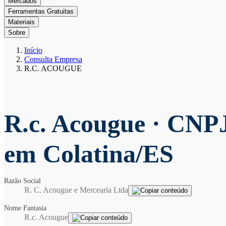
Mercados
Ferramentas Gratuitas
Materiais
Sobre
Início
Consulta Empresa
R.C. ACOUGUE
R.c. Acougue
· CNPJ
em Colatina/ES
Razão Social
R. C. Acougue e Mercearia Ltda
Nome Fantasia
R.c. Acougue