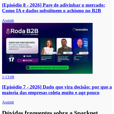
[Episódio 8 - 2026] Pare de adivinhar o mercado:
Como IA e dados substituem o achismo no B2B
Assistir
1:13:08
[Episódio 7 - 2026] Dado que vira decisão: por que a
maioria das empresas coleta muito e age pouco
Assistir
Dúvidas frequentes sobre a Sparknet