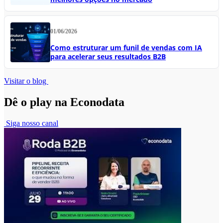
01/06/2026
Como estruturar um funil de vendas com IA
para acelerar seus resultados B2B
Visitar o blog
Dê o play na Econodata
Siga nosso canal