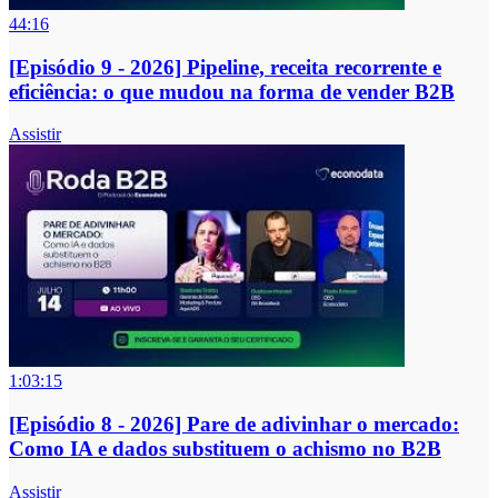
44:16
[Episódio 9 - 2026] Pipeline, receita recorrente e
eficiência: o que mudou na forma de vender B2B
Assistir
1:03:15
[Episódio 8 - 2026] Pare de adivinhar o mercado:
Como IA e dados substituem o achismo no B2B
Assistir