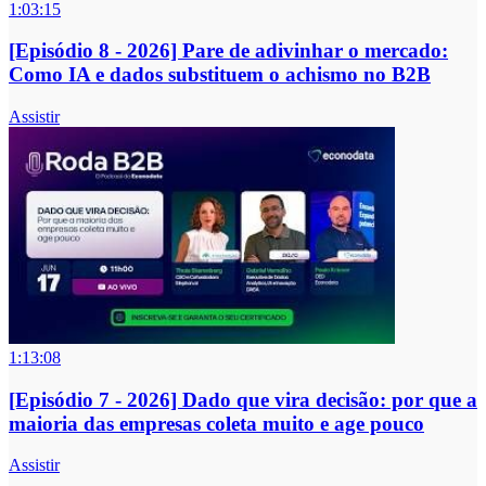
1:03:15
[Episódio 8 - 2026] Pare de adivinhar o mercado:
Como IA e dados substituem o achismo no B2B
Assistir
1:13:08
[Episódio 7 - 2026] Dado que vira decisão: por que a
maioria das empresas coleta muito e age pouco
Assistir