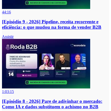
44:16
[Episódio 9 - 2026] Pipeline, receita recorrente e
eficiência: o que mudou na forma de vender B2B
Assistir
1:03:15
[Episódio 8 - 2026] Pare de adivinhar o mercado:
Como IA e dados substituem o achismo no B2B