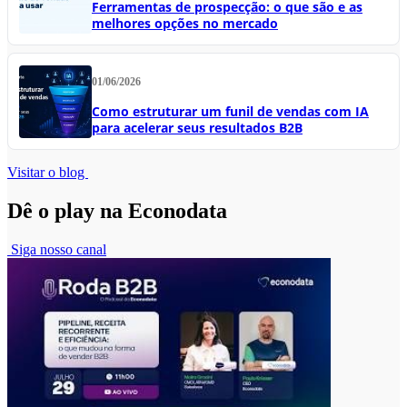
Ferramentas de prospecção: o que são e as
melhores opções no mercado
01/06/2026
Como estruturar um funil de vendas com IA
para acelerar seus resultados B2B
Visitar o blog
Dê o play na Econodata
Siga nosso canal