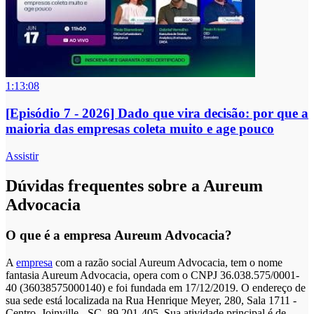
1:13:08
[Episódio 7 - 2026] Dado que vira decisão: por que a
maioria das empresas coleta muito e age pouco
Assistir
Dúvidas frequentes sobre a Aureum
Advocacia
O que é a empresa Aureum Advocacia?
A
empresa
com a razão social Aureum Advocacia, tem o nome
fantasia Aureum Advocacia, opera com o CNPJ 36.038.575/0001-
40 (36038575000140) e foi fundada em 17/12/2019. O endereço de
sua sede está localizada na Rua Henrique Meyer, 280, Sala 1711 -
Centro, Joinville - SC, 89.201-405. Sua atividade principal é de