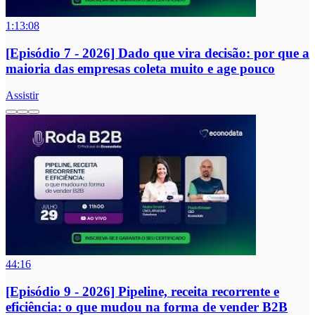
1:13:08
[Episódio 7 - 2026] Dado que vira decisão: por que a
maioria das empresas coleta muito e age pouco
Assistir
44:16
[Episódio 9 - 2026] Pipeline, receita recorrente e
eficiência: o que mudou na forma de vender B2B