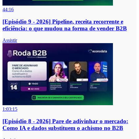
44:16
[Episódio 9 - 2026] Pipeline, receita recorrente e
eficiência: o que mudou na forma de vender B2B
Assistir
1:03:15
[Episódio 8 - 2026] Pare de adivinhar o mercado:
Como IA e dados substituem o achismo no B2B