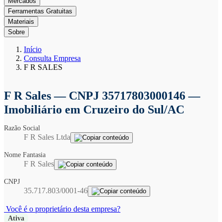
Mercados
Ferramentas Gratuitas
Materiais
Sobre
Início
Consulta Empresa
F R SALES
F R Sales
— CNPJ 35717803000146 —
Imobiliário em Cruzeiro do Sul/AC
Razão Social
F R Sales Ltda
Nome Fantasia
F R Sales
CNPJ
35.717.803/0001-46
Você é o proprietário desta empresa?
Ativa