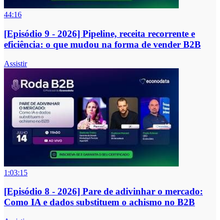
44:16
[Episódio 9 - 2026] Pipeline, receita recorrente e
eficiência: o que mudou na forma de vender B2B
Assistir
1:03:15
[Episódio 8 - 2026] Pare de adivinhar o mercado:
Como IA e dados substituem o achismo no B2B