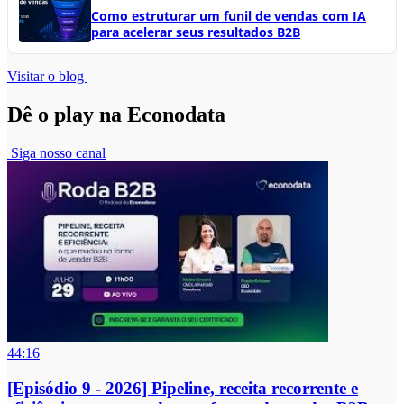
Como estruturar um funil de vendas com IA
para acelerar seus resultados B2B
Visitar o blog
Dê o play na Econodata
Siga nosso canal
44:16
[Episódio 9 - 2026] Pipeline, receita recorrente e