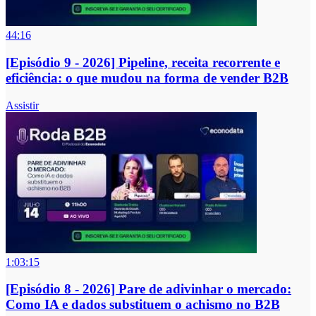
44:16
[Episódio 9 - 2026] Pipeline, receita recorrente e
eficiência: o que mudou na forma de vender B2B
Assistir
1:03:15
[Episódio 8 - 2026] Pare de adivinhar o mercado:
Como IA e dados substituem o achismo no B2B