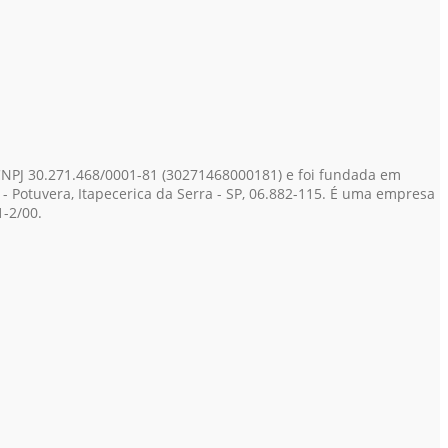
CNPJ 30.271.468/0001-81
(30271468000181)
e foi fundada em
- Potuvera, Itapecerica da Serra - SP, 06.882-115. É uma empresa
-2/00.