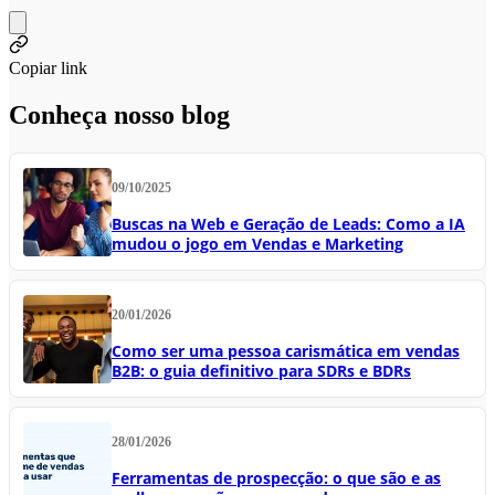
Copiar link
Conheça nosso blog
09/10/2025
Buscas na Web e Geração de Leads: Como a IA
mudou o jogo em Vendas e Marketing
20/01/2026
Como ser uma pessoa carismática em vendas
B2B: o guia definitivo para SDRs e BDRs
28/01/2026
Ferramentas de prospecção: o que são e as