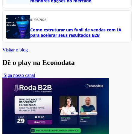
melhores opções no mercado
01/06/2026
Como estruturar um funil de vendas com IA
para acelerar seus resultados B2B
Visitar o blog
Dê o play na Econodata
Siga nosso canal