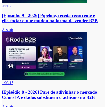
44:16
[Episódio 9 - 2026] Pipeline, receita recorrente e
eficiência: o que mudou na forma de vender B2B
Assistir
1:03:15
[Episódio 8 - 2026] Pare de adivinhar o mercado:
Como IA e dados substituem o achismo no B2B
Assistir