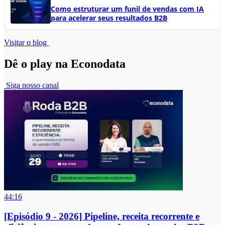
Como estruturar um funil de vendas com IA
para acelerar seus resultados B2B
Visitar o blog
Dê o play na Econodata
Siga nosso canal
44:16
[Episódio 9 - 2026] Pipeline, receita recorrente e