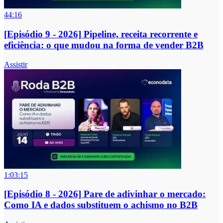
44:16
[Episódio 9 - 2026] Pipeline, receita recorrente e
eficiência: o que mudou na forma de vender B2B
Assistir
1:03:15
[Episódio 8 - 2026] Pare de adivinhar o mercado:
Como IA e dados substituem o achismo no B2B