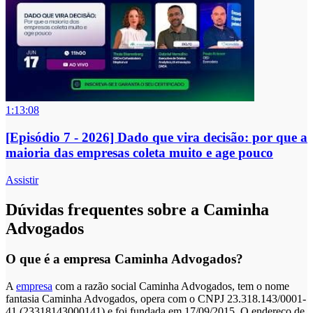
1:13:08
[Episódio 7 - 2026] Dado que vira decisão: por que a
maioria das empresas coleta muito e age pouco
Assistir
Dúvidas frequentes sobre a Caminha
Advogados
O que é a empresa Caminha Advogados?
A
empresa
com a razão social Caminha Advogados, tem o nome
fantasia Caminha Advogados, opera com o CNPJ 23.318.143/0001-
41 (23318143000141) e foi fundada em 17/09/2015. O endereço de