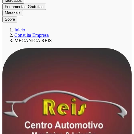
Mercados
Ferramentas Gratuitas
Materiais
Sobre
Início
Consulta Empresa
MECANICA REIS