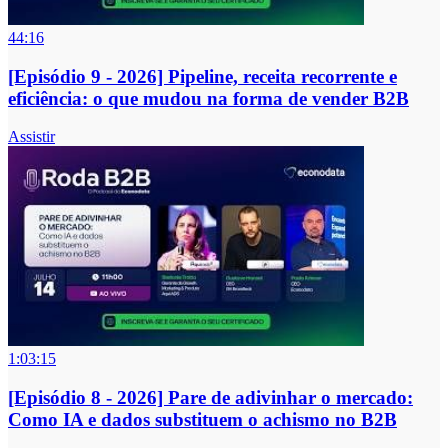
44:16
[Episódio 9 - 2026] Pipeline, receita recorrente e
eficiência: o que mudou na forma de vender B2B
Assistir
1:03:15
[Episódio 8 - 2026] Pare de adivinhar o mercado:
Como IA e dados substituem o achismo no B2B