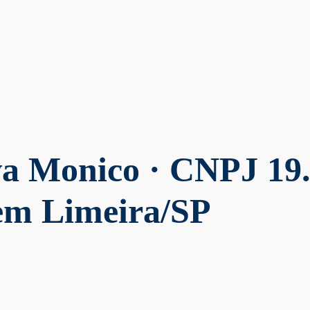
lva Monico
· CNPJ 19.
 em Limeira/SP