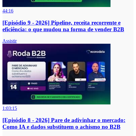
44:16
[Episódio 9 - 2026] Pipeline, receita recorrente e
eficiência: o que mudou na forma de vender B2B
Assistir
1:03:15
[Episódio 8 - 2026] Pare de adivinhar o mercado:
Como IA e dados substituem o achismo no B2B