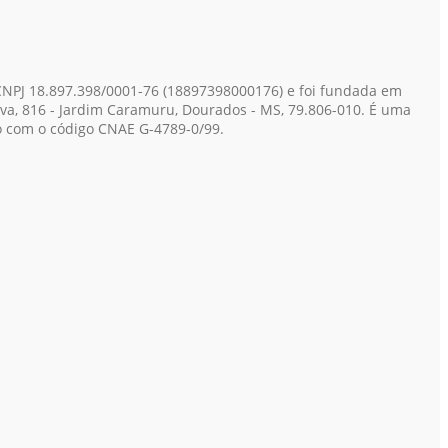
CNPJ 18.897.398/0001-76
(18897398000176)
e foi fundada em
lva, 816 - Jardim Caramuru, Dourados - MS, 79.806-010. É uma
do com o código CNAE G-4789-0/99.