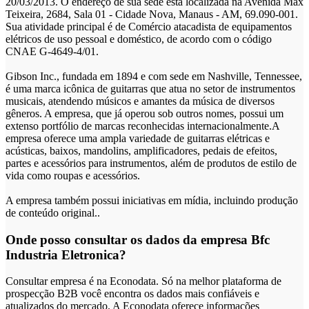
20/03/2013. O endereço de sua sede está localizada na Avenida Max
Teixeira, 2684, Sala 01 - Cidade Nova, Manaus - AM, 69.090-001.
Sua atividade principal é de Comércio atacadista de equipamentos
elétricos de uso pessoal e doméstico, de acordo com o código
CNAE G-4649-4/01.
Gibson Inc., fundada em 1894 e com sede em Nashville, Tennessee,
é uma marca icônica de guitarras que atua no setor de instrumentos
musicais, atendendo músicos e amantes da música de diversos
gêneros. A empresa, que já operou sob outros nomes, possui um
extenso portfólio de marcas reconhecidas internacionalmente.A
empresa oferece uma ampla variedade de guitarras elétricas e
acústicas, baixos, mandolins, amplificadores, pedais de efeitos,
partes e acessórios para instrumentos, além de produtos de estilo de
vida como roupas e acessórios.
A empresa também possui iniciativas em mídia, incluindo produção
de conteúdo original..
Onde posso consultar os dados da empresa Bfc
Industria Eletronica?
Consultar empresa é na Econodata. Só na melhor plataforma de
prospecção B2B você encontra os dados mais confiáveis e
atualizados do mercado. A Econodata oferece informações