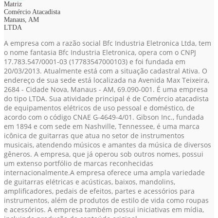
Matriz
Comércio Atacadista
Manaus, AM
LTDA
A empresa com a razão social Bfc Industria Eletronica Ltda, tem
o nome fantasia Bfc Industria Eletronica, opera com o CNPJ
17.783.547/0001-03
(17783547000103)
e foi fundada em
20/03/2013. Atualmente está com a situação cadastral Ativa. O
endereço de sua sede está localizada na Avenida Max Teixeira,
2684 - Cidade Nova, Manaus - AM, 69.090-001. É uma empresa
do tipo LTDA. Sua atividade principal é de Comércio atacadista
de equipamentos elétricos de uso pessoal e doméstico, de
acordo com o código CNAE G-4649-4/01. Gibson Inc., fundada
em 1894 e com sede em Nashville, Tennessee, é uma marca
icônica de guitarras que atua no setor de instrumentos
musicais, atendendo músicos e amantes da música de diversos
gêneros. A empresa, que já operou sob outros nomes, possui
um extenso portfólio de marcas reconhecidas
internacionalmente.A empresa oferece uma ampla variedade
de guitarras elétricas e acústicas, baixos, mandolins,
amplificadores, pedais de efeitos, partes e acessórios para
instrumentos, além de produtos de estilo de vida como roupas
e acessórios. A empresa também possui iniciativas em mídia,