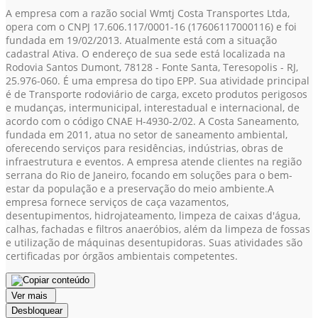
A empresa com a razão social Wmtj Costa Transportes Ltda,
opera com o CNPJ 17.606.117/0001-16
(17606117000116)
e foi
fundada em 19/02/2013. Atualmente está com a situação
cadastral Ativa. O endereço de sua sede está localizada na
Rodovia Santos Dumont, 78128 - Fonte Santa, Teresopolis - RJ,
25.976-060. É uma empresa do tipo EPP. Sua atividade principal
é de Transporte rodoviário de carga, exceto produtos perigosos
e mudanças, intermunicipal, interestadual e internacional, de
acordo com o código CNAE H-4930-2/02. A Costa Saneamento,
fundada em 2011, atua no setor de saneamento ambiental,
oferecendo serviços para residências, indústrias, obras de
infraestrutura e eventos. A empresa atende clientes na região
serrana do Rio de Janeiro, focando em soluções para o bem-
estar da população e a preservação do meio ambiente.A
empresa fornece serviços de caça vazamentos,
desentupimentos, hidrojateamento, limpeza de caixas d'água,
calhas, fachadas e filtros anaeróbios, além da limpeza de fossas
e utilização de máquinas desentupidoras. Suas atividades são
certificadas por órgãos ambientais competentes.
Ver mais
Desbloquear