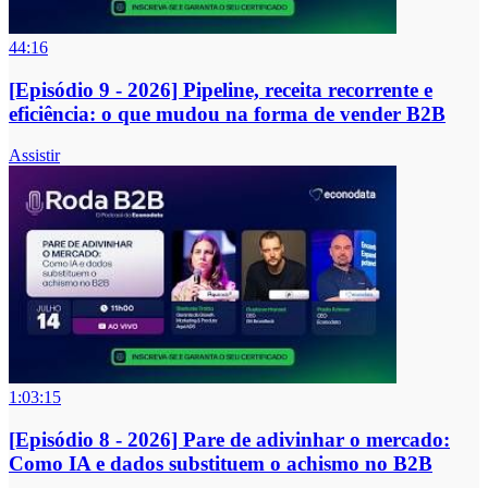
44:16
[Episódio 9 - 2026] Pipeline, receita recorrente e
eficiência: o que mudou na forma de vender B2B
Assistir
1:03:15
[Episódio 8 - 2026] Pare de adivinhar o mercado:
Como IA e dados substituem o achismo no B2B