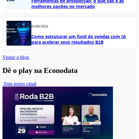
Ferramentas de prospecção: o que são e as
melhores opções no mercado
01/06/2026
Como estruturar um funil de vendas com IA
para acelerar seus resultados B2B
Visitar o blog
Dê o play na Econodata
Siga nosso canal