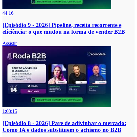
44:16
[Episódio 9 - 2026] Pipeline, receita recorrente e
eficiência: o que mudou na forma de vender B2B
Assistir
1:03:15
[Episódio 8 - 2026] Pare de adivinhar o mercado:
Como IA e dados substituem o achismo no B2B