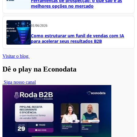
Ferramentas de prospecção: o que são e as
melhores opções no mercado
01/06/2026
Como estruturar um funil de vendas com IA
para acelerar seus resultados B2B
Visitar o blog
Dê o play na Econodata
Siga nosso canal