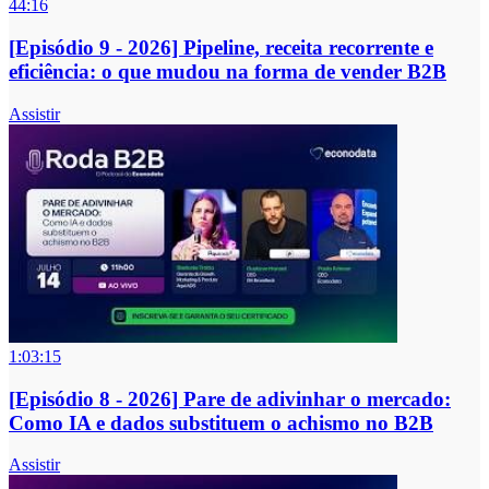
44:16
[Episódio 9 - 2026] Pipeline, receita recorrente e
eficiência: o que mudou na forma de vender B2B
Assistir
1:03:15
[Episódio 8 - 2026] Pare de adivinhar o mercado:
Como IA e dados substituem o achismo no B2B
Assistir