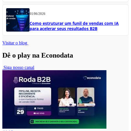
01/06/2026
Como estruturar um funil de vendas com IA
para acelerar seus resultados B2B
Visitar o blog
Dê o play na Econodata
Siga nosso canal