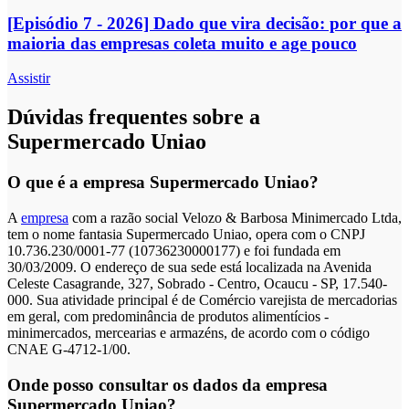
[Episódio 7 - 2026] Dado que vira decisão: por que a
maioria das empresas coleta muito e age pouco
Assistir
Dúvidas frequentes sobre a
Supermercado Uniao
O que é a empresa Supermercado Uniao?
A
empresa
com a razão social Velozo & Barbosa Minimercado Ltda,
tem o nome fantasia Supermercado Uniao, opera com o CNPJ
10.736.230/0001-77 (10736230000177) e foi fundada em
30/03/2009. O endereço de sua sede está localizada na Avenida
Celeste Casagrande, 327, Sobrado - Centro, Ocaucu - SP, 17.540-
000. Sua atividade principal é de Comércio varejista de mercadorias
em geral, com predominância de produtos alimentícios -
minimercados, mercearias e armazéns, de acordo com o código
CNAE G-4712-1/00.
Onde posso consultar os dados da empresa
Supermercado Uniao?