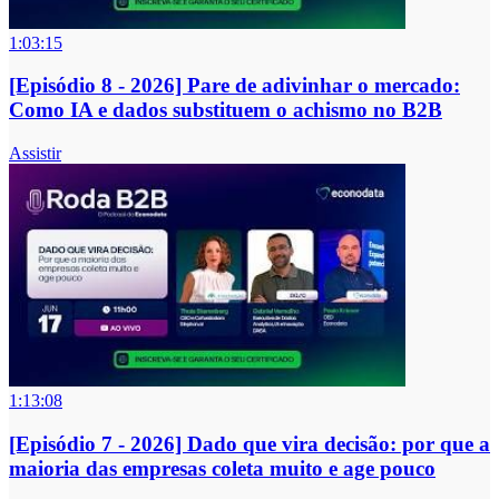
1:03:15
[Episódio 8 - 2026] Pare de adivinhar o mercado:
Como IA e dados substituem o achismo no B2B
Assistir
1:13:08
[Episódio 7 - 2026] Dado que vira decisão: por que a
maioria das empresas coleta muito e age pouco