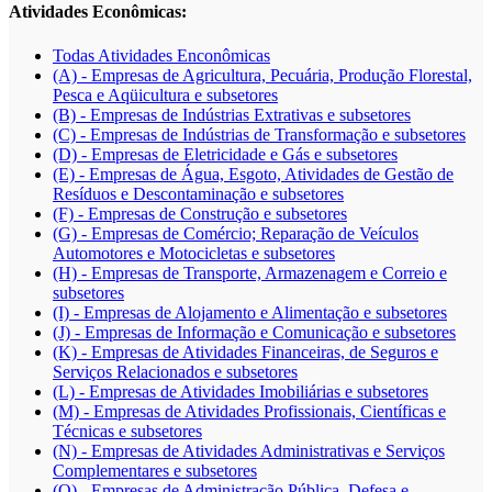
Atividades Econômicas:
Todas Atividades Enconômicas
(A) - Empresas de Agricultura, Pecuária, Produção Florestal,
Pesca e Aqüicultura e subsetores
(B) - Empresas de Indústrias Extrativas e subsetores
(C) - Empresas de Indústrias de Transformação e subsetores
(D) - Empresas de Eletricidade e Gás e subsetores
(E) - Empresas de Água, Esgoto, Atividades de Gestão de
Resíduos e Descontaminação e subsetores
(F) - Empresas de Construção e subsetores
(G) - Empresas de Comércio; Reparação de Veículos
Automotores e Motocicletas e subsetores
(H) - Empresas de Transporte, Armazenagem e Correio e
subsetores
(I) - Empresas de Alojamento e Alimentação e subsetores
(J) - Empresas de Informação e Comunicação e subsetores
(K) - Empresas de Atividades Financeiras, de Seguros e
Serviços Relacionados e subsetores
(L) - Empresas de Atividades Imobiliárias e subsetores
(M) - Empresas de Atividades Profissionais, Científicas e
Técnicas e subsetores
(N) - Empresas de Atividades Administrativas e Serviços
Complementares e subsetores
(O) - Empresas de Administração Pública, Defesa e