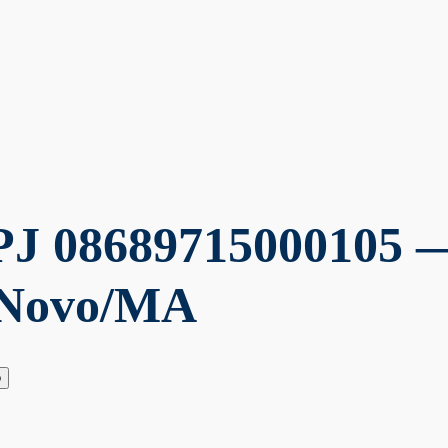
J 08689715000105 
o Novo/MA