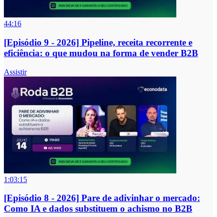
44:16
[Episódio 9 - 2026] Pipeline, receita recorrente e
eficiência: o que mudou na forma de vender B2B
Assistir
1:03:15
[Episódio 8 - 2026] Pare de adivinhar o mercado:
Como IA e dados substituem o achismo no B2B