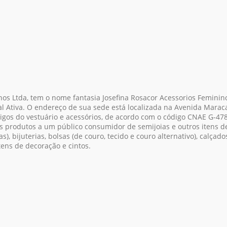
nos Ltda, tem o nome fantasia Josefina Rosacor Acessorios Femini
Ativa. O endereço de sua sede está localizada na Avenida Maracana
rtigos do vestuário e acessórios, de acordo com o código CNAE G-4
s produtos a um público consumidor de semijoias e outros itens 
s), bijuterias, bolsas (de couro, tecido e couro alternativo), calçados
tens de decoração e cintos.