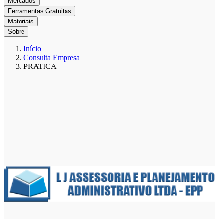
Mercados
Ferramentas Gratuitas
Materiais
Sobre
Início
Consulta Empresa
PRATICA