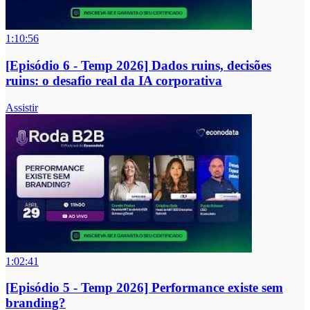
1:10:56
[Episódio 6 - Temp 2026] Dados ruins, decisões
ruins: o desafio real da IA corporativa
Assistir
1:02:41
[Episódio 5 - Temp 2026] Performance existe sem
branding?